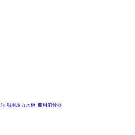
气瓶
船用压力水柜
船用消音器