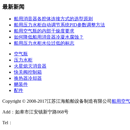
最新新闻
船用消音器各腔体连接方式的选型原则
船用压力水柜自动调节系统PID参数调整方法
船用空气瓶的内部干燥度要求
如何降低船用消音器冷凝水腐蚀？
船用压力水柜水位过低的标志
空气瓶
压力水柜
火星熄灭消音器
快关阀控制箱
换热器冷却器
舾装件
配件
Copyright © 2008-2017江苏江海船舶设备制造有限公司
船用空
Add：如皋市江安镇新宁路068号
Tel：