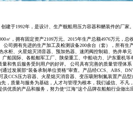
于1992年，是设计、生产舰船用压力容器和舾装件的厂家。2
00㎡，拥有固定资产2109万元。2015年生产总额4976万元，
余万元。 公司拥有先进的生产加工及检测设备200余台（套），所
、热水柜、火星熄灭消音器、预加热器、速闭阀控制箱、热井单元
文冲、广船国际、各船舶军工厂、陕柴重工、中船动力、沪东重机
售后服务受到用户的好评。 公司具有完善的质量管理体系，通过GB
通过发展部“装备承制单位资格”审查。产品经CCS、ABS、DNV
工厂认可及CCS压力容器、火星熄灭消音器、变压吸附制氮装置产品
先，质量与服务为基础，人才与管理为根本，我们诚信、不凡，
提供优质的产品和服务，努力使“江海”这个品牌在船舶行业做出