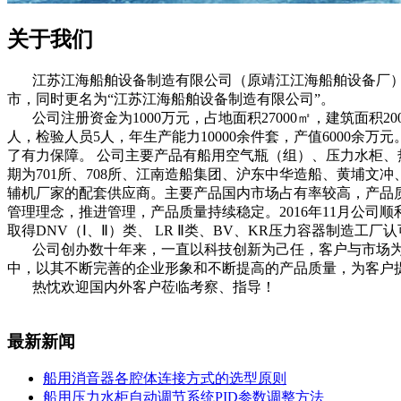
关于我们
江苏江海船舶设备制造有限公司（原靖江江海船舶设备厂）创建
市，同时更名为“江苏江海船舶设备制造有限公司”。
公司注册资金为1000万元，占地面积27000㎡，建筑面积200
人，检验人员5人，年生产能力10000余件套，产值6000
了有力保障。 公司主要产品有船用空气瓶（组）、压力水柜
期为701所、708所、江南造船集团、沪东中华造船、黄埔
辅机厂家的配套供应商。主要产品国内市场占有率较高，产品质量和
管理理念，推进管理，产品质量持续稳定。2016年11月公司顺利
取得DNV（Ⅰ、Ⅱ）类、 LR Ⅱ类、BV、KR压力容器制造
公司创办数十年来，一直以科技创新为己任，客户与市场为
中，以其不断完善的企业形象和不断提高的产品质量，为客户
热忱欢迎国内外客户莅临考察、指导！
最新新闻
船用消音器各腔体连接方式的选型原则
船用压力水柜自动调节系统PID参数调整方法