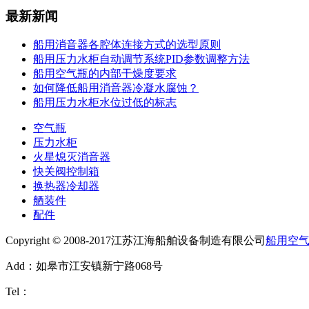
最新新闻
船用消音器各腔体连接方式的选型原则
船用压力水柜自动调节系统PID参数调整方法
船用空气瓶的内部干燥度要求
如何降低船用消音器冷凝水腐蚀？
船用压力水柜水位过低的标志
空气瓶
压力水柜
火星熄灭消音器
快关阀控制箱
换热器冷却器
舾装件
配件
Copyright © 2008-2017江苏江海船舶设备制造有限公司
船用空
Add：如皋市江安镇新宁路068号
Tel：