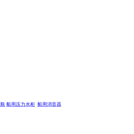
气瓶
船用压力水柜
船用消音器