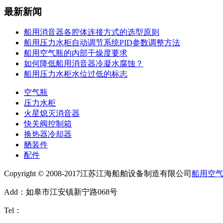
最新新闻
船用消音器各腔体连接方式的选型原则
船用压力水柜自动调节系统PID参数调整方法
船用空气瓶的内部干燥度要求
如何降低船用消音器冷凝水腐蚀？
船用压力水柜水位过低的标志
空气瓶
压力水柜
火星熄灭消音器
快关阀控制箱
换热器冷却器
舾装件
配件
Copyright © 2008-2017江苏江海船舶设备制造有限公司
船用空
Add：如皋市江安镇新宁路068号
Tel：