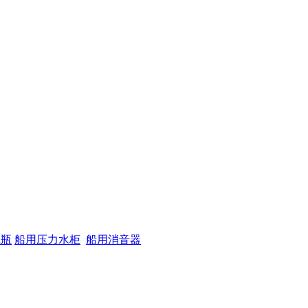
气瓶
船用压力水柜
船用消音器